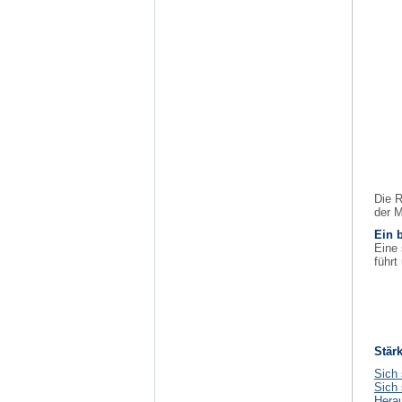
Die R
der M
Ein 
Eine 
führt
Stär
Sich
Sich 
Hera