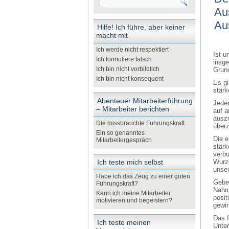
Au
Au
Hilfe! Ich führe, aber keiner
macht mit
Ich werde nicht respektiert
Ist u
Ich formuliere falsch
insg
Ich bin nicht vorbildlich
Grund
Ich bin nicht konsequent
Es gi
stärk
Abenteuer Mitarbeiterführung
Jeder
– Mitarbeiter berichten
auf a
auszu
Die missbrauchte Führungskraft
überz
Ein so genanntes
Die e
Mitarbeitergespräch
stärk
verbu
Ich teste mich selbst
Wurze
unse
Habe ich das Zeug zu einer guten
Gebe
Führungskraft?
Nahru
Kann ich meine Mitarbeiter
posit
motivieren und begeistern?
gewi
Das f
Ich teste meinen
Unte