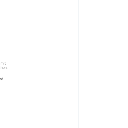
 mit
chen.
nd