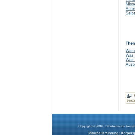
Misse
Auto
Selb
Them
Warum
Was i
Was i
Ausb
Vers
Copyright © 2009 | Urheberrechte bei wfv-
Mitarbeiterführung
Körpers
|