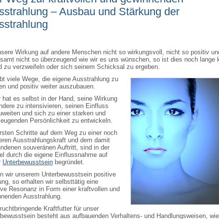
sstrahlung – Ausbau und Stärkung der
sstrahlung
nsere Wirkung auf andere Menschen nicht so wirkungsvoll, nicht so positiv un
esamt
nicht so überzeugend wie wir es uns wünschen, so ist dies noch lange 
 zu verzweifeln oder sich seinem Schicksal zu ergeben.
bt viele Wege, die eigene Ausstrahlung zu
en und positiv weiter auszubauen.
 hat es selbst in der Hand, seine Wirkung
ndere zu intensivieren, seinen Einfluss
weiten und sich zu einer starken und
eugenden Persönlichkeit zu entwickeln.
rsten Schritte auf dem Weg zu einer noch
eren Ausstrahlungskraft und dem damit
ndenen souveränen Auftritt, sind in der
l durch die eigene Einflussnahme auf
r
Unterbewusstsein
begründet.
n wir unserem Unterbewusstsein positive
ng, so erhalten wir selbsttätig eine
ive Resonanz in Form einer kraftvollen und
nnenden Ausstrahlung.
ruchtbringende Kraftfutter für unser
rbewusstsein besteht aus aufbauenden Verhaltens- und Handlungsweisen, wie