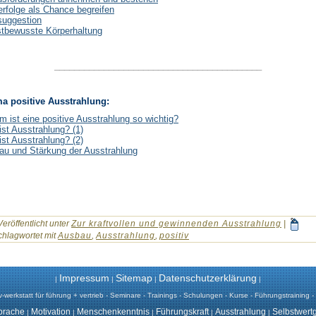
rfolge als Chance begreifen
suggestion
stbewusste Körperhaltung
__________________________________________
a positive Ausstrahlung:
 ist eine positive Ausstrahlung so wichtig?
st Ausstrahlung? (1)
st Ausstrahlung? (2)
au und Stärkung der Ausstrahlung
Veröffentlicht unter
Zur kraftvollen und gewinnenden Ausstrahlung
|
chlagwortet mit
Ausbau
,
Ausstrahlung
,
positiv
Impressum
Sitemap
Datenschutzerklärung
|
|
|
|
werkstatt für führung + vertrieb - Seminare - Trainings - Schulungen - Kurse - Führungstraining - 
prache
Motivation
Menschenkenntnis
Führungskraft
Ausstrahlung
Selbstwert
|
|
|
|
|